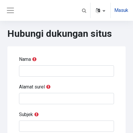
Lewati ke konten utama
Masuk
Alihkan input pencarian
Panel samping
Hubungi dukungan situs
Nama
Alamat surel
Subjek